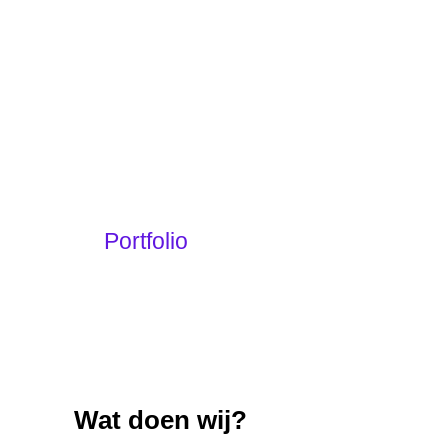
2013 uitgegroeid tot het bureau voor
marketing & PR op het gebied in de
creatieve sector.
Bekijk hier ons werk
Portfolio
Wat doen wij?