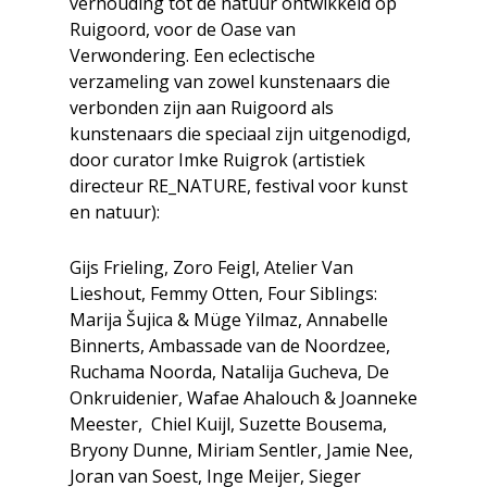
verhouding tot de natuur ontwikkeld op
Ruigoord, voor de Oase van
Verwondering. Een eclectische
verzameling van zowel kunstenaars die
verbonden zijn aan Ruigoord als
kunstenaars die speciaal zijn uitgenodigd,
door curator Imke Ruigrok (artistiek
directeur RE_NATURE, festival voor kunst
en natuur):
Gijs Frieling, Zoro Feigl, Atelier Van
Lieshout, Femmy Otten, Four Siblings:
Marija Šujica & Müge Yilmaz, Annabelle
Binnerts, Ambassade van de Noordzee,
Ruchama Noorda, Natalija Gucheva, De
Onkruidenier, Wafae Ahalouch & Joanneke
Meester, Chiel Kuijl, Suzette Bousema,
Bryony Dunne, Miriam Sentler, Jamie Nee,
Joran van Soest, Inge Meijer, Sieger