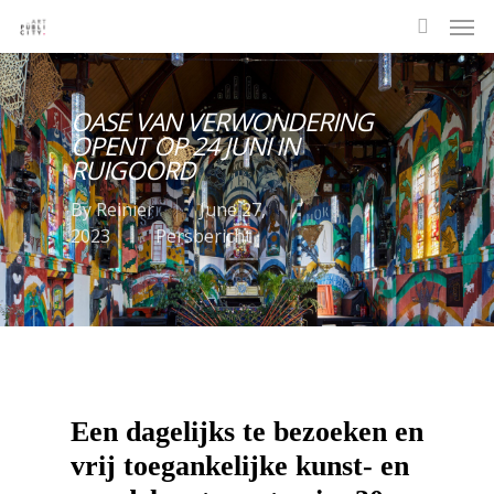
OASE VAN VERWONDERING
OPENT OP 24 JUNI IN
RUIGOORD
By
Reinier
June 27,
2023
Persbericht
Een dagelijks te bezoeken en
vrij toegankelijke kunst- en