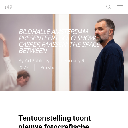
BILDHALLE AMSTERDAM
PRESENTEERT SOLO SHOW
CASPER FAASSEN: THE SPACE
BETWEEN
By
ArtPublicity
February 9,
2023
Persbericht
Tentoonstelling toont
nieuwe fotografische