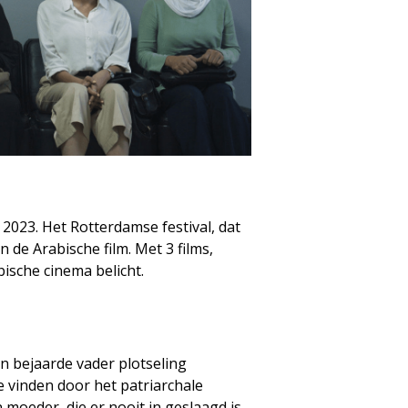
2023. Het Rotterdamse festival, dat
n de Arabische film. Met 3 films,
bische cinema belicht.
n bejaarde vader plotseling
vinden door het patriarchale
 moeder, die er nooit in geslaagd is