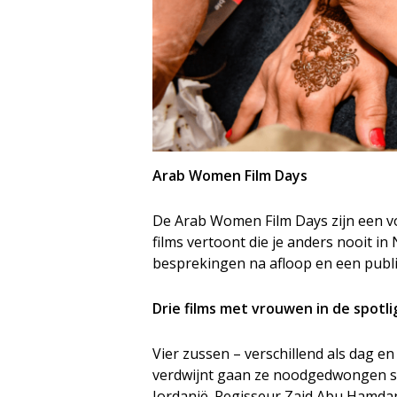
Arab Women Film Days
De Arab Women Film Days zijn een voo
films vertoont die je anders nooit in 
besprekingen na afloop en een publi
Drie films met vrouwen in de spotli
Vier zussen – verschillend als dag e
verdwijnt gaan ze noodgedwongen sa
Jordanië. Regisseur Zaid Abu Hamda