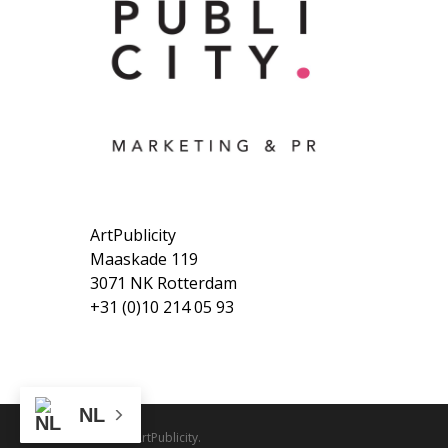
ArtPublicity
Maaskade 119
3071 NK Rotterdam
+31 (0)10 214 05 93
NL
© 2026 ArtPublicity.