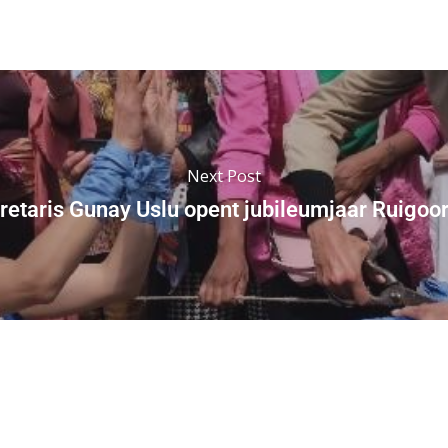
Next Post
retaris Gunay Uslu opent jubileumjaar Ruigoord