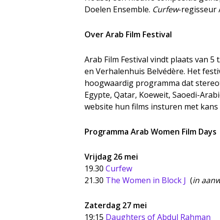
Doelen Ensemble.
Curfew
-regisseur 
Over Arab Film Festival
Arab Film Festival vindt plaats van 
en Verhalenhuis Belvédère. Het festi
hoogwaardig programma dat stereotyp
Egypte, Qatar, Koeweit, Saoedi-Arabië
website hun films insturen met kans o
Programma Arab Women Film Days
Vrijdag 26 mei
19.30
Curfew
21.30
The Women in Block J
(
in aan
Zaterdag 27 mei
19:15
Daughters of Abdul Rahman