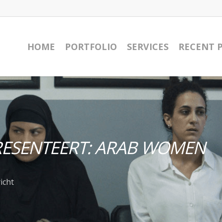
HOME
PORTFOLIO
SERVICES
RECENT 
PRESENTEERT: ARAB WOMEN
icht