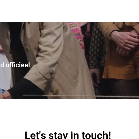
 officieel
Let's stay in touch!