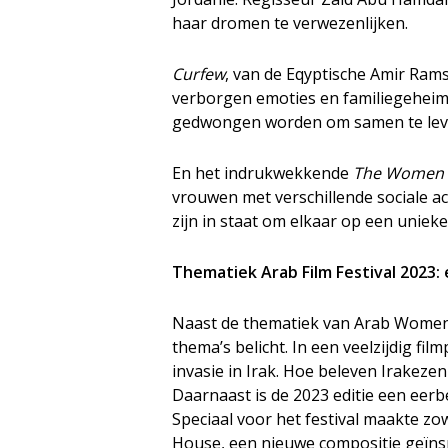
haar dromen te verwezenlijken.
Curfew
, van de Eqyptische Amir Ra
verborgen emoties en familiegeheime
gedwongen worden om samen te leven 
En het indrukwekkende
The Women i
vrouwen met verschillende sociale a
zijn in staat om elkaar op een uniek
Thematiek Arab Film Festival 2023: 
Naast de thematiek van Arab Women F
thema’s belicht. In een veelzijdig f
invasie in Irak. Hoe beleven Irakeze
Daarnaast is de 2023 editie een eer
Speciaal voor het festival maakte z
House, een nieuwe compositie geïnsp