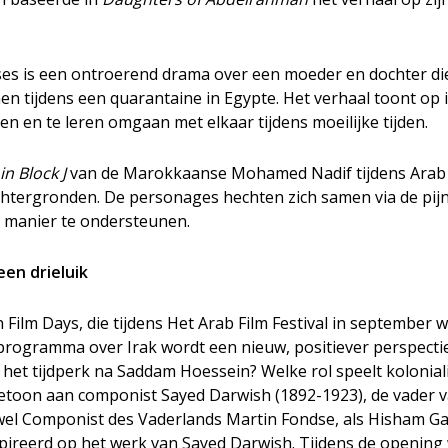
mses is een ontroerend drama over een moeder en dochter 
n tijdens een quarantaine in Egypte. Het verhaal toont op
en te leren omgaan met elkaar tijdens moeilijke tijden.
n Block J
van de Marokkaanse Mohamed Nadif tijdens Arab 
chtergronden. De personages hechten zich samen via de pij
e manier te ondersteunen.
een drieluik
ilm Days, die tijdens Het Arab Film Festival in september 
ilmprogramma over Irak wordt een nieuw, positiever perspecti
n het tijdperk na Saddam Hoessein? Welke rol speelt kolonia
betoon aan componist Sayed Darwish (1892-1923), de vader 
owel Componist des Vaderlands Martin Fondse, als Hisham Ga
ireerd op het werk van Sayed Darwish. Tijdens de opening 