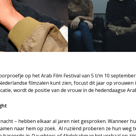
rproefje op het Arab Film Festival van 5 t/m 10 september 
Nederlandse filmzalen kunt zien, focust dit jaar op vrouwen i
catie, wordt de positie van de vrouw in de hedendaagse Ara
ght
n nacht – hebben elkaar al jaren niet gesproken. Wanneer hu
men naar hem op zoek. Al ruziënd proberen ze hun weg te 
n baseerde in
Daughters of Abdelrahman
het verhaal op zijn